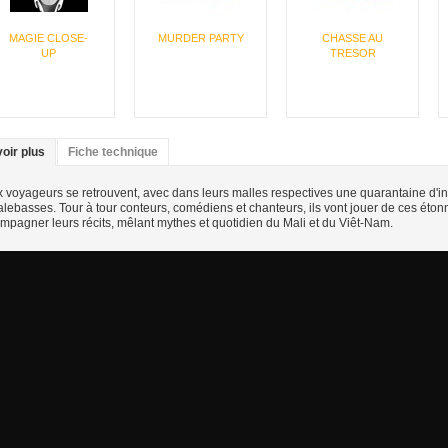
MAGIE CLOSE-
MURDER PARTY
CHASSE AU
UP
TRESOR
oir plus
Fiche technique
 voyageurs se retrouvent, avec dans leurs malles respectives une quarantaine d'in
alebasses. Tour à tour conteurs, comédiens et chanteurs, ils vont jouer de ces éto
mpagner leurs récits, mêlant mythes et quotidien du Mali et du Viêt-Nam.