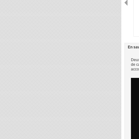
En sav
Deux
de c
acco