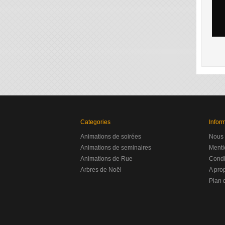
Categories
Infor
Animations de soirées
Nous 
Animations de seminaires
Menti
Animations de Rue
Condit
Arbres de Noël
A pro
Plan d