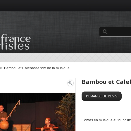
>
Bambou et Calebasse font de la musique
Bambou et Caleb
Contes en musique autour d'i