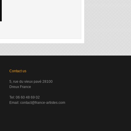
Contact us
5, rue du vieux pavé 28100
Dreux France
Tel: 06 60 48 69 02
Email:
contact@france-artistes.com