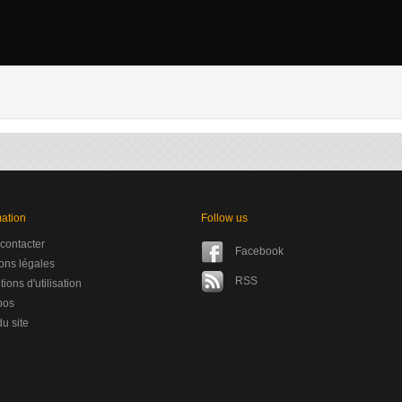
mation
Follow us
contacter
Facebook
ons légales
RSS
ions d'utilisation
pos
u site