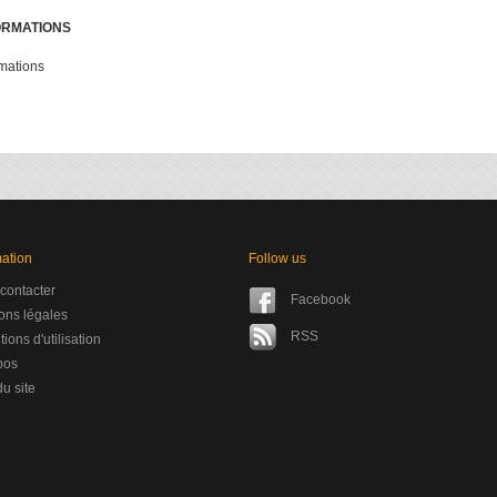
ORMATIONS
rmations
mation
Follow us
contacter
Facebook
ons légales
RSS
ions d'utilisation
pos
u site