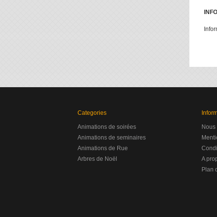
INF
Info
Categories
Infor
Animations de soirées
Nous 
Animations de seminaires
Menti
Animations de Rue
Condit
Arbres de Noël
A pro
Plan d