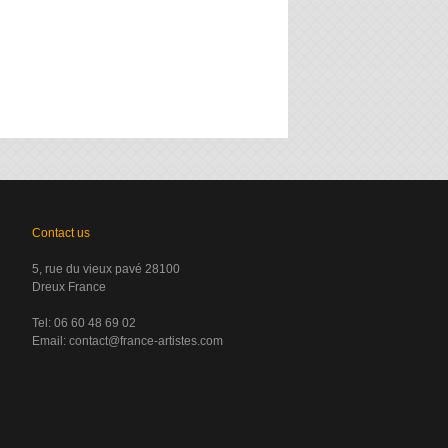
Contact us
5, rue du vieux pavé 28100
Dreux France
Tel: 06 60 48 69 02
Email:
contact@france-artistes.com