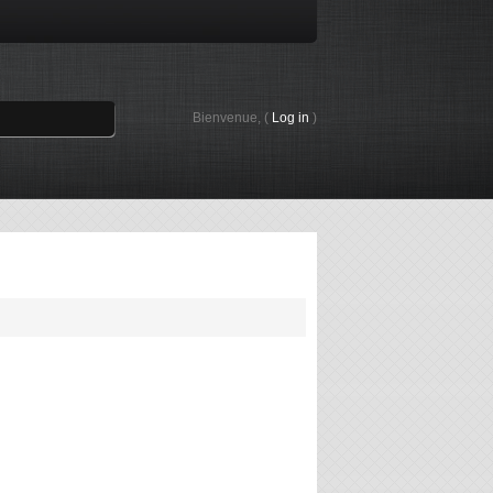
Bienvenue, (
Log in
)